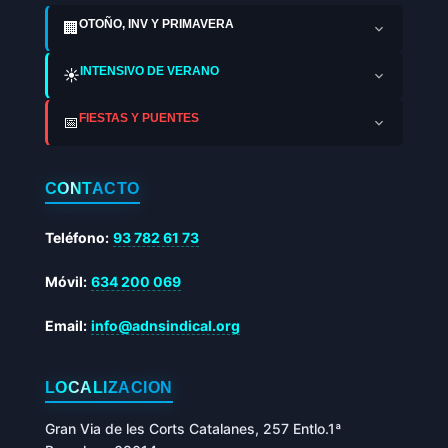
OTOÑO, INV Y PRIMAVERA
🏢
INTENSIVO DE VERANO
☀️
FIESTAS Y PUENTES
📅
CONTACTO
Teléfono:
93 782 61 73
Móvil:
634 200 069
Email:
info@adnsindical.org
LOCALIZACIÓN
Gran Via de les Corts Catalanes, 257 Entlo.1ª