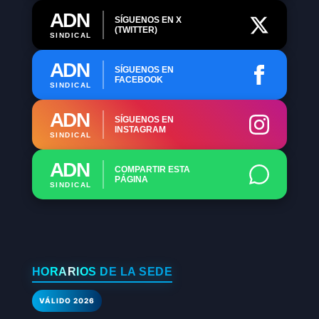
ADN
SÍGUENOS EN X
(TWITTER)
SINDICAL
ADN
SÍGUENOS EN
FACEBOOK
SINDICAL
ADN
SÍGUENOS EN
INSTAGRAM
SINDICAL
ADN
COMPARTIR ESTA
PÁGINA
SINDICAL
HORARIOS DE LA SEDE
VÁLIDO 2026