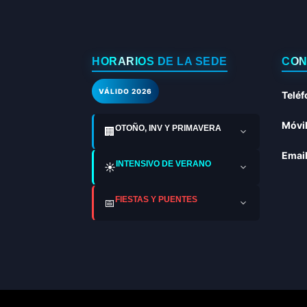
HORARIOS DE LA SEDE
CON
VÁLIDO 2026
Teléf
Móvil
OTOÑO, INV Y PRIMAVERA
🏢
Email
INTENSIVO DE VERANO
☀️
FIESTAS Y PUENTES
📅