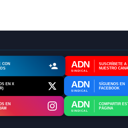
ℹ️ Consulta General a Sede (Email)
⚖️ Dpto. Jurídico y Abogados (Email)
🤖 Dudas Rápidas del Convenio (IA)
📊 Herramienta: Tabla Salarial PDF
ADN
E CON
SUSCRÍBETE A
📄 Herramienta: Generador Plantillas
ROS
NUESTRO CANA
SINDICAL
✊ Trámite: Afiliarse al Sindicato
ADN
OS EN X
SÍGUENOS EN
📍 Info: Horarios y Contacto Sede
R)
FACEBOOK
SINDICAL
ADN
OS EN
COMPARTIR ES
RAM
PÁGINA
SINDICAL