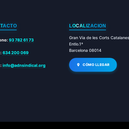
TACTO
LOCALIZACIÓN
Gran Via de les Corts Catalane
ono:
93 782 61 73
Entlo.1ª
Barcelona 08014
:
634 200 069
CÓMO LLEGAR
:
info@adnsindical.org