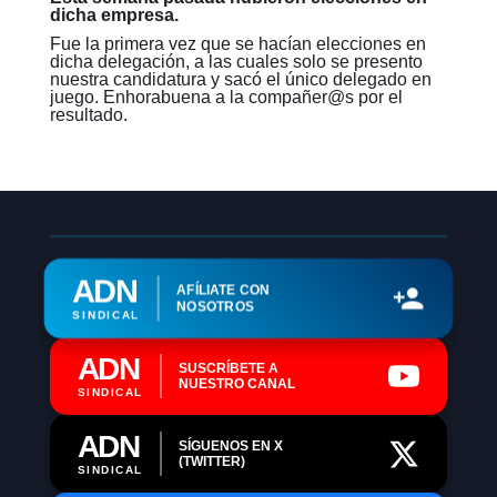
dicha empresa.
Fue la primera vez que se hacían elecciones en
dicha delegación, a las cuales solo se presento
nuestra candidatura y sacó el único delegado en
juego. Enhorabuena a la compañer@s por el
resultado.
ADN
AFÍLIATE CON
NOSOTROS
SINDICAL
ADN
SUSCRÍBETE A
NUESTRO CANAL
SINDICAL
ADN
SÍGUENOS EN X
(TWITTER)
SINDICAL