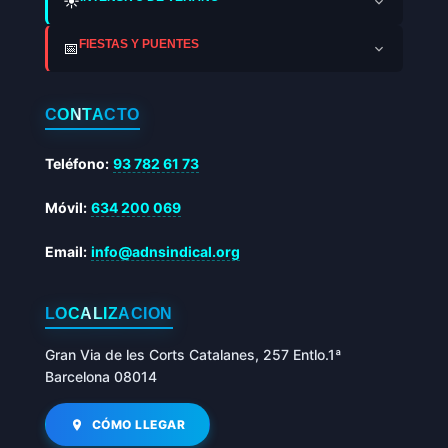
☀️
FIESTAS Y PUENTES
📅
CONTACTO
Teléfono:
93 782 61 73
Móvil:
634 200 069
Email:
info@adnsindical.org
LOCALIZACIÓN
Gran Via de les Corts Catalanes, 257 Entlo.1ª
Barcelona 08014
CÓMO LLEGAR