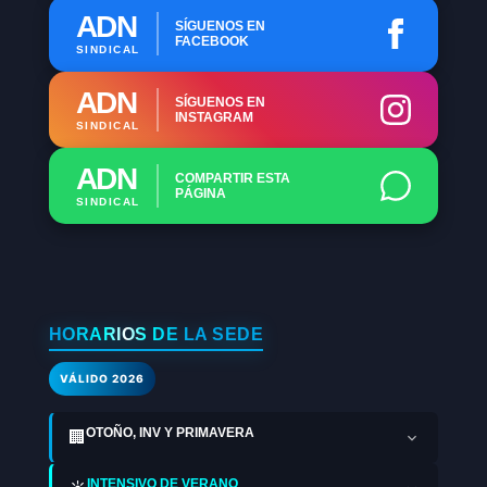
ADN
SÍGUENOS EN
FACEBOOK
SINDICAL
ADN
SÍGUENOS EN
INSTAGRAM
SINDICAL
ADN
COMPARTIR ESTA
PÁGINA
SINDICAL
HORARIOS DE LA SEDE
VÁLIDO 2026
OTOÑO, INV Y PRIMAVERA
🏢
INTENSIVO DE VERANO