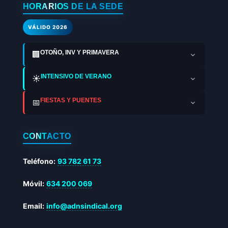
HORARIOS DE LA SEDE
VÁLIDO 2026
OTOÑO, INV Y PRIMAVERA
🏢
INTENSIVO DE VERANO
☀️
FIESTAS Y PUENTES
📅
CONTACTO
Teléfono:
93 782 61 73
Móvil:
634 200 069
Email:
info@adnsindical.org