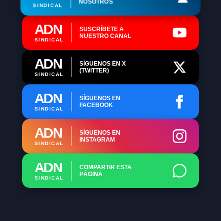
NOSOTROS
SINDICAL
ADN
SUSCRÍBETE A
NUESTRO CANAL
SINDICAL
ADN
SÍGUENOS EN X
(TWITTER)
SINDICAL
ADN
SÍGUENOS EN
FACEBOOK
SINDICAL
ADN
SÍGUENOS EN
INSTAGRAM
SINDICAL
ADN
COMPARTIR ESTA
PÁGINA
SINDICAL