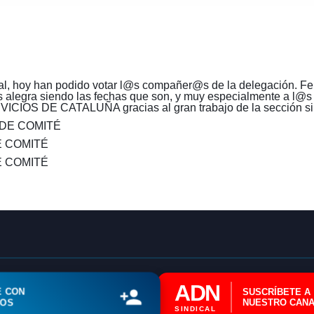
al, hoy han podido votar
l@s
compañer@s de la delegación. Fel
s alegra siendo las fechas que son, y muy especialmente a
l@s
OS DE CATALUÑA gracias al gran trabajo de la sección sin
 DE COMITÉ
COMITÉ
🔄 Menú
✖
 COMITÉ
ADN Sindical
ℹ️ Consulta General a Sede (Email)
ADN
E CON
SUSCRÍBETE A
⚖️ Dpto. Jurídico y Abogados (Email)
ROS
NUESTRO CANA
SINDICAL