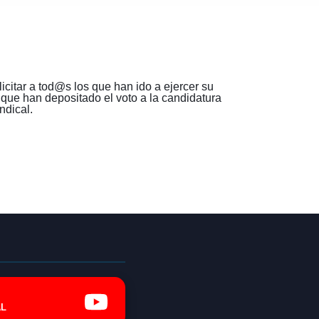
icitar a
tod@s
los que han ido a ejercer su
que han depositado el voto a la candidatura
dical.
L