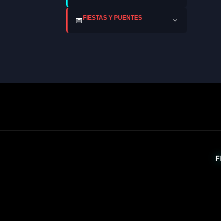
FIESTAS Y PUENTES
📅
F