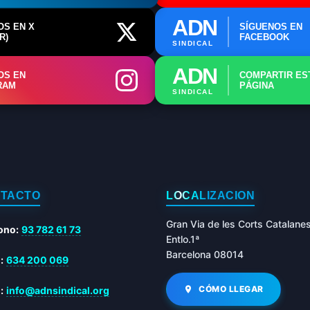
🤖 Dudas Rápidas del Convenio (IA)
ADN
OS EN X
SÍGUENOS EN
R)
FACEBOOK
📊 Herramienta: Tabla Salarial PDF
SINDICAL
📄 Herramienta: Generador Plantillas
ADN
OS EN
COMPARTIR ES
RAM
PÁGINA
SINDICAL
✊ Trámite: Afiliarse al Sindicato
📍 Info: Horarios y Contacto Sede
TACTO
LOCALIZACIÓN
Gran Via de les Corts Catalane
ono:
93 782 61 73
Entlo.1ª
Barcelona 08014
:
634 200 069
CÓMO LLEGAR
:
info@adnsindical.org