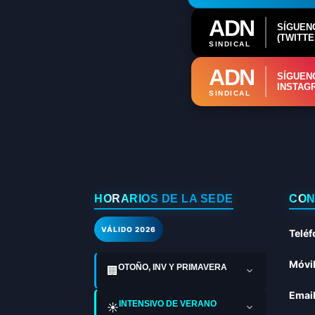
ADN
SÍGUEN
(TWITTE
SINDICAL
ADN
SÍGUEN
INSTAG
SINDICAL
HORARIOS DE LA SEDE
CON
VÁLIDO 2026
Teléf
Móvil
OTOÑO, INV Y PRIMAVERA
🏢
Email
INTENSIVO DE VERANO
☀️