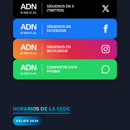
ADN
SÍGUENOS EN X
(TWITTER)
SINDICAL
ADN
SÍGUENOS EN
FACEBOOK
SINDICAL
ADN
SÍGUENOS EN
INSTAGRAM
SINDICAL
ADN
COMPARTIR ESTA
PÁGINA
SINDICAL
HORARIOS DE LA SEDE
VÁLIDO 2026