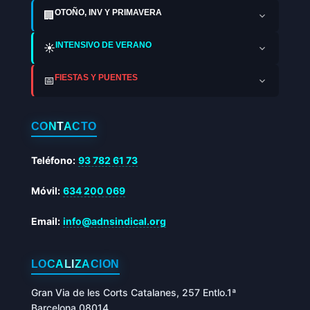
OTOÑO, INV Y PRIMAVERA
🏢
INTENSIVO DE VERANO
☀️
FIESTAS Y PUENTES
📅
CONTACTO
Teléfono:
93 782 61 73
Móvil:
634 200 069
Email:
info@adnsindical.org
LOCALIZACIÓN
Gran Via de les Corts Catalanes, 257 Entlo.1ª
Barcelona 08014