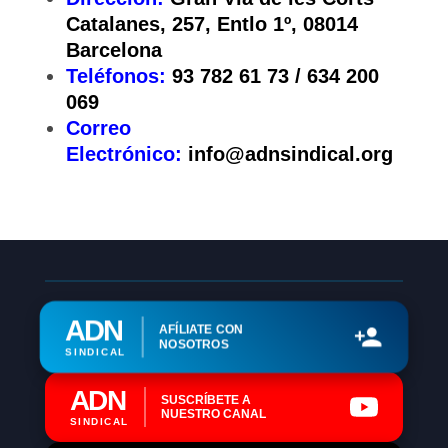
Catalanes, 257, Entlo 1º, 08014
Barcelona
Teléfonos:
93 782 61 73 / 634 200
069
Correo
Electrónico:
info@adnsindical.org
ADN
AFÍLIATE CON
NOSOTROS
SINDICAL
ADN
SUSCRÍBETE A
NUESTRO CANAL
SINDICAL