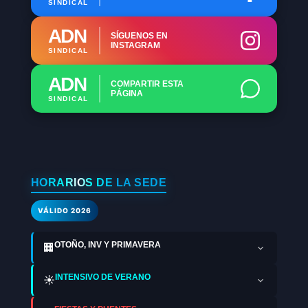
SINDICAL
ADN
SÍGUENOS EN
INSTAGRAM
SINDICAL
ADN
COMPARTIR ESTA
PÁGINA
SINDICAL
HORARIOS DE LA SEDE
VÁLIDO 2026
OTOÑO, INV Y PRIMAVERA
🏢
INTENSIVO DE VERANO
☀️