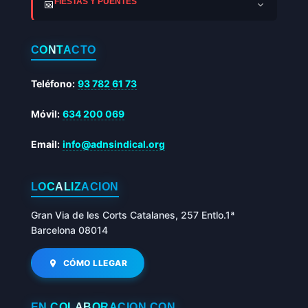
FIESTAS Y PUENTES
📅
CONTACTO
Teléfono:
93 782 61 73
Móvil:
634 200 069
Email:
info@adnsindical.org
LOCALIZACIÓN
Gran Via de les Corts Catalanes, 257 Entlo.1ª
Barcelona 08014
CÓMO LLEGAR
EN COLABORACIÓN CON