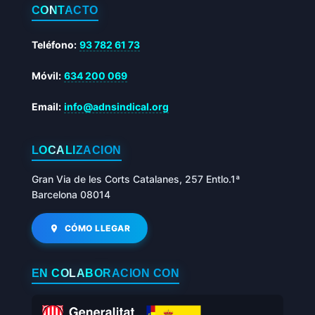
CONTACTO
Teléfono:
93 782 61 73
Móvil:
634 200 069
Email:
info@adnsindical.org
LOCALIZACIÓN
Gran Via de les Corts Catalanes, 257 Entlo.1ª
Barcelona 08014
CÓMO LLEGAR
EN COLABORACIÓN CON