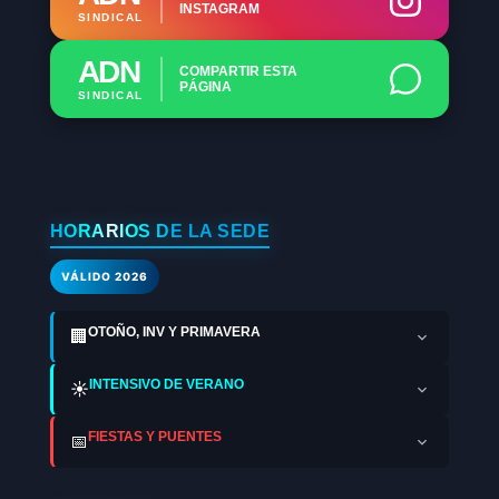
INSTAGRAM
SINDICAL
ADN
COMPARTIR ESTA
PÁGINA
SINDICAL
HORARIOS DE LA SEDE
VÁLIDO 2026
OTOÑO, INV Y PRIMAVERA
🏢
INTENSIVO DE VERANO
☀️
FIESTAS Y PUENTES
📅