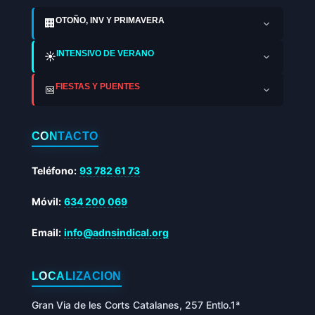
OTOÑO, INV Y PRIMAVERA
🏢
INTENSIVO DE VERANO
☀️
FIESTAS Y PUENTES
📅
CONTACTO
Teléfono:
93 782 61 73
Móvil:
634 200 069
Email:
info@adnsindical.org
LOCALIZACIÓN
Gran Via de les Corts Catalanes, 257 Entlo.1ª