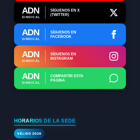
ADN
SÍGUENOS EN X
(TWITTER)
SINDICAL
ADN
SÍGUENOS EN
FACEBOOK
SINDICAL
ADN
SÍGUENOS EN
INSTAGRAM
SINDICAL
ADN
COMPARTIR ESTA
PÁGINA
SINDICAL
HORARIOS DE LA SEDE
VÁLIDO 2026