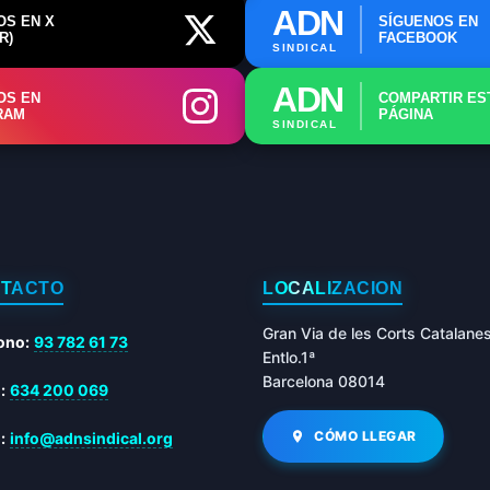
ADN
OS EN X
SÍGUENOS EN
R)
FACEBOOK
SINDICAL
ADN
OS EN
COMPARTIR ES
RAM
PÁGINA
SINDICAL
TACTO
LOCALIZACIÓN
Gran Via de les Corts Catalane
ono:
93 782 61 73
Entlo.1ª
Barcelona 08014
:
634 200 069
CÓMO LLEGAR
:
info@adnsindical.org