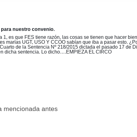
n para nuestro convenio.
a 1, es que FES tiene razón, las cosas se tienen que hacer bie
res marías UGT, USO Y CCOO sabían que iba a pasar esto. ¿P
Cuarto de la Sentencia Nº 218/2015 dictada el pasado 17 de D
o en dicha sentencia. Lo dicho….EMPIEZA EL CIRCO
ia mencionada antes
🔄 Menú
✖