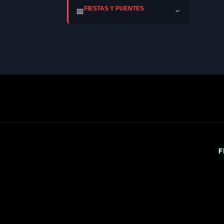
FIESTAS Y PUENTES
📅
F