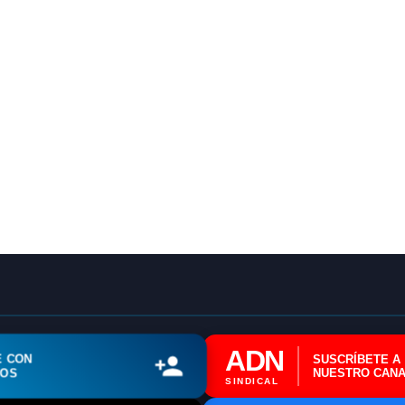
ADN Sindical
ℹ️ Consulta General a Sede (Email)
⚖️ Dpto. Jurídico y Abogados (Email)
🤖 Dudas Rápidas del Convenio (IA)
📊 Herramienta: Tabla Salarial PDF
📄 Herramienta: Generador Plantillas
✊ Trámite: Afiliarse al Sindicato
ADN
📍 Info: Horarios y Contacto Sede
E CON
SUSCRÍBETE A
ROS
NUESTRO CANA
SINDICAL