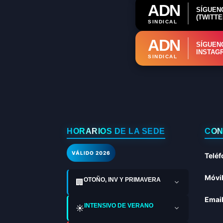
ADN
SÍGUEN
(TWITTE
SINDICAL
ADN
SÍGUEN
INSTAG
SINDICAL
HORARIOS DE LA SEDE
CON
VÁLIDO 2026
Teléf
Móvil
OTOÑO, INV Y PRIMAVERA
🏢
Email
INTENSIVO DE VERANO
☀️