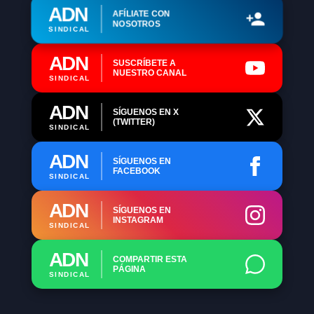
ADN
AFÍLIATE CON
NOSOTROS
SINDICAL
ADN
SUSCRÍBETE A
NUESTRO CANAL
SINDICAL
ADN
SÍGUENOS EN X
(TWITTER)
SINDICAL
ADN
SÍGUENOS EN
FACEBOOK
SINDICAL
ADN
SÍGUENOS EN
INSTAGRAM
SINDICAL
ADN
COMPARTIR ESTA
PÁGINA
SINDICAL