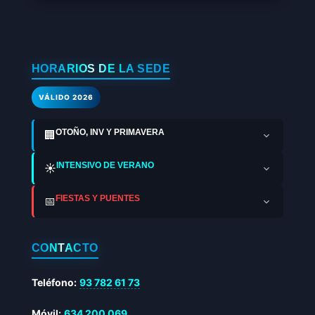
HORARIOS DE LA SEDE
VÁLIDO 2026
OTOÑO, INV Y PRIMAVERA
🏢
INTENSIVO DE VERANO
☀️
FIESTAS Y PUENTES
📅
CONTACTO
Teléfono:
93 782 61 73
Móvil:
634 200 069