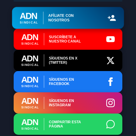
ADN
AFÍLIATE CON
NOSOTROS
SINDICAL
ADN
SUSCRÍBETE A
NUESTRO CANAL
SINDICAL
ADN
SÍGUENOS EN X
(TWITTER)
SINDICAL
ADN
SÍGUENOS EN
FACEBOOK
SINDICAL
ADN
SÍGUENOS EN
INSTAGRAM
SINDICAL
ADN
COMPARTIR ESTA
PÁGINA
SINDICAL