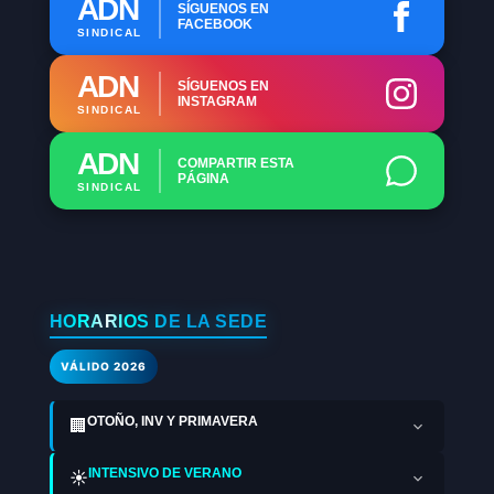
ADN
SÍGUENOS EN
FACEBOOK
SINDICAL
ADN
SÍGUENOS EN
INSTAGRAM
SINDICAL
ADN
COMPARTIR ESTA
PÁGINA
SINDICAL
HORARIOS DE LA SEDE
VÁLIDO 2026
OTOÑO, INV Y PRIMAVERA
🏢
INTENSIVO DE VERANO
☀️