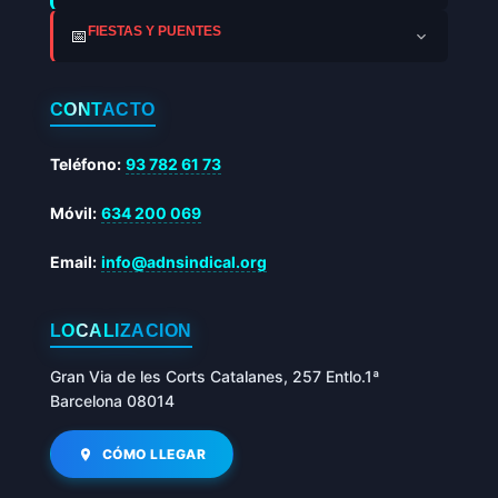
FIESTAS Y PUENTES
📅
CONTACTO
Teléfono:
93 782 61 73
Móvil:
634 200 069
Email:
info@adnsindical.org
LOCALIZACIÓN
Gran Via de les Corts Catalanes, 257 Entlo.1ª
Barcelona 08014
CÓMO LLEGAR