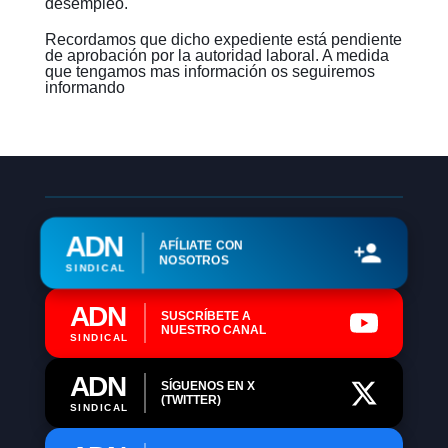
desempleo.
Recordamos que dicho expediente está pendiente
de aprobación por la autoridad laboral. A medida
que tengamos mas información os seguiremos
informando
ADN
AFÍLIATE CON
NOSOTROS
SINDICAL
ADN
SUSCRÍBETE A
NUESTRO CANAL
SINDICAL
ADN
SÍGUENOS EN X
(TWITTER)
SINDICAL