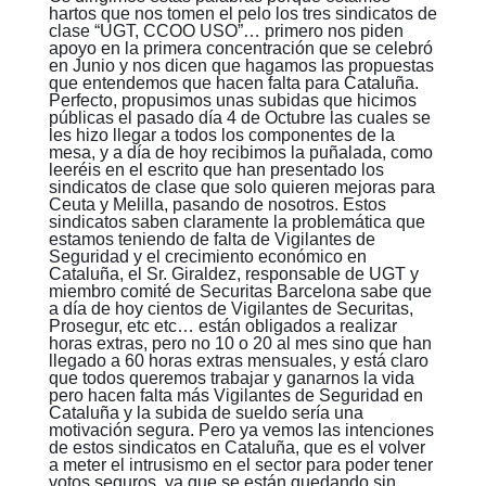
hartos que nos tomen el pelo los tres sindicatos de
clase “UGT, CCOO USO”… primero nos piden
apoyo en la primera concentración que se celebró
en Junio y nos dicen que hagamos las propuestas
que entendemos que hacen falta para Cataluña.
Perfecto, propusimos unas subidas que hicimos
públicas el pasado día 4 de Octubre las cuales se
les hizo llegar a todos los componentes de la
mesa, y a día de hoy recibimos la puñalada, como
leeréis en el escrito que han presentado los
sindicatos de clase que solo quieren mejoras para
Ceuta y Melilla, pasando de nosotros. Estos
sindicatos saben claramente la problemática que
estamos teniendo de falta de Vigilantes de
Seguridad y el crecimiento económico en
Cataluña, el Sr. Giraldez, responsable de UGT y
miembro comité de Securitas Barcelona sabe que
a día de hoy cientos de Vigilantes de Securitas,
Prosegur, etc etc… están obligados a realizar
horas extras, pero no 10 o 20 al mes sino que han
llegado a 60 horas extras mensuales, y está claro
que todos queremos trabajar y ganarnos la vida
pero hacen falta más Vigilantes de Seguridad en
Cataluña y la subida de sueldo sería una
motivación segura. Pero ya vemos las intenciones
de estos sindicatos en Cataluña, que es el volver
a meter el intrusismo en el sector para poder tener
votos seguros, ya que se están quedando sin