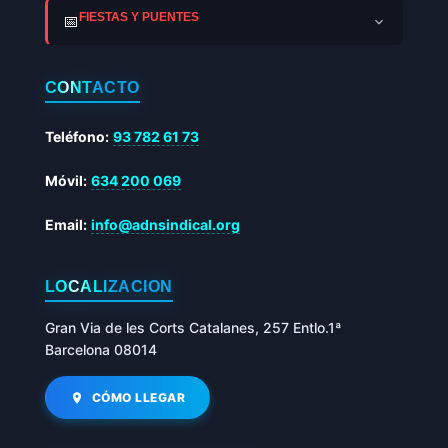
FIESTAS Y PUENTES
📅
CONTACTO
Teléfono:
93 782 61 73
Móvil:
634 200 069
Email:
info@adnsindical.org
LOCALIZACIÓN
Gran Via de les Corts Catalanes, 257 Entlo.1ª
Barcelona 08014
CÓMO LLEGAR