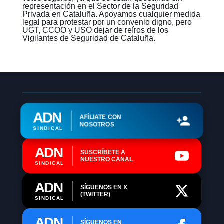
representación en el Sector de la Seguridad
Privada en Cataluña. Apoyamos cualquier medida
legal para protestar por un convenio digno, pero
UGT, CCOO y USO dejar de reíros de los
Vigilantes de Seguridad de Cataluña.
ADN
AFÍLIATE CON
NOSOTROS
SINDICAL
ADN
SUSCRÍBETE A
NUESTRO CANAL
SINDICAL
ADN
SÍGUENOS EN X
(TWITTER)
SINDICAL
ADN
SÍGUENOS EN