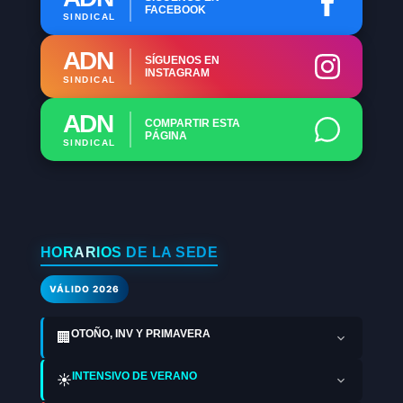
FACEBOOK
SINDICAL
ADN
SÍGUENOS EN
INSTAGRAM
SINDICAL
ADN
COMPARTIR ESTA
PÁGINA
SINDICAL
HORARIOS DE LA SEDE
VÁLIDO 2026
OTOÑO, INV Y PRIMAVERA
🏢
INTENSIVO DE VERANO
☀️