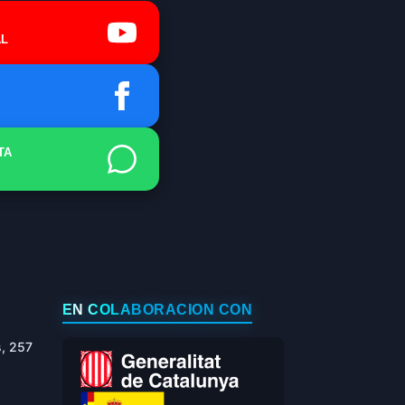
L
TA
EN COLABORACIÓN CON
s, 257