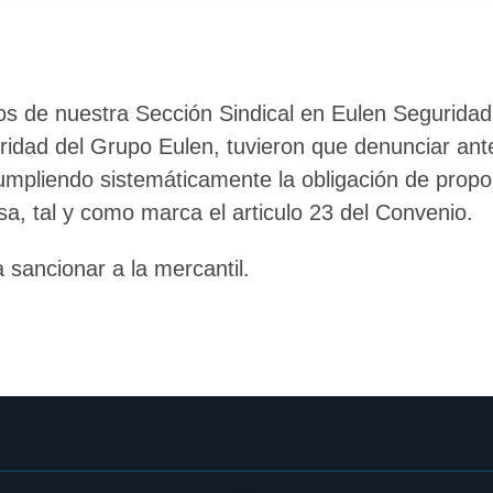
os de nuestra Sección Sindical en Eulen Seguridad
ridad del Grupo Eulen, tuvieron que denunciar ant
mpliendo sistemáticamente la obligación de propor
a, tal y como marca el articulo 23 del Convenio.
 sancionar a la mercantil.
🔄 Menú
✖
ADN Sindical
ℹ️ Consulta General a Sede (Email)