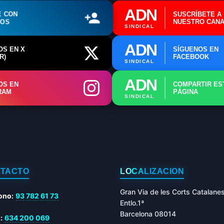
⚖️ Dpto. Jurídico y Abogados (Email)
ADN
E CON
SUSCRÍBETE A
ROS
NUESTRO CANA
🤖 Dudas Rápidas del Convenio (IA)
SINDICAL
📊 Herramienta: Tabla Salarial PDF
ADN
OS EN X
SÍGUENOS EN
R)
FACEBOOK
SINDICAL
📄 Herramienta: Generador Plantillas
ADN
OS EN
COMPARTIR ES
✊ Trámite: Afiliarse al Sindicato
RAM
PÁGINA
SINDICAL
📍 Info: Horarios y Contacto Sede
TACTO
LOCALIZACIÓN
Gran Via de les Corts Catalane
ono:
93 782 61 73
Entlo.1ª
Barcelona 08014
:
634 200 069