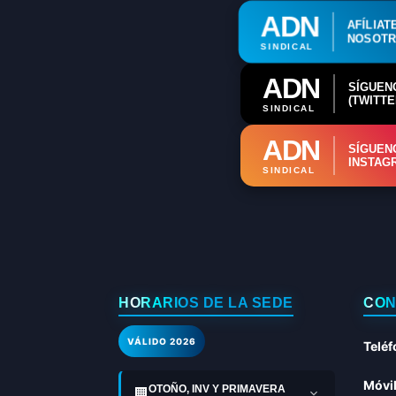
ADN
AFÍLIAT
NOSOT
SINDICAL
ADN
SÍGUEN
(TWITTE
SINDICAL
ADN
SÍGUEN
INSTAG
SINDICAL
HORARIOS DE LA SEDE
CON
VÁLIDO 2026
Teléf
Móvil
OTOÑO, INV Y PRIMAVERA
🏢