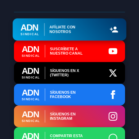
ADN
AFÍLIATE CON
NOSOTROS
SINDICAL
ADN
SUSCRÍBETE A
NUESTRO CANAL
SINDICAL
ADN
SÍGUENOS EN X
(TWITTER)
SINDICAL
ADN
SÍGUENOS EN
FACEBOOK
SINDICAL
ADN
SÍGUENOS EN
INSTAGRAM
SINDICAL
ADN
COMPARTIR ESTA