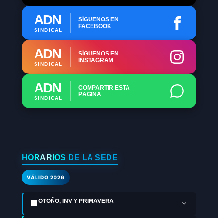
ADN
SÍGUENOS EN
FACEBOOK
SINDICAL
ADN
SÍGUENOS EN
INSTAGRAM
SINDICAL
ADN
COMPARTIR ESTA
PÁGINA
SINDICAL
HORARIOS DE LA SEDE
VÁLIDO 2026
OTOÑO, INV Y PRIMAVERA
🏢