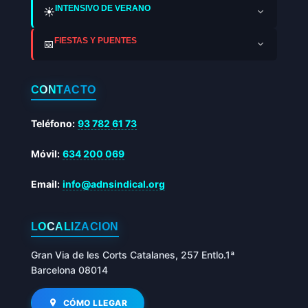
INTENSIVO DE VERANO
☀️
FIESTAS Y PUENTES
📅
CONTACTO
Teléfono:
93 782 61 73
Móvil:
634 200 069
Email:
info@adnsindical.org
LOCALIZACIÓN
Gran Via de les Corts Catalanes, 257 Entlo.1ª
Barcelona 08014
CÓMO LLEGAR