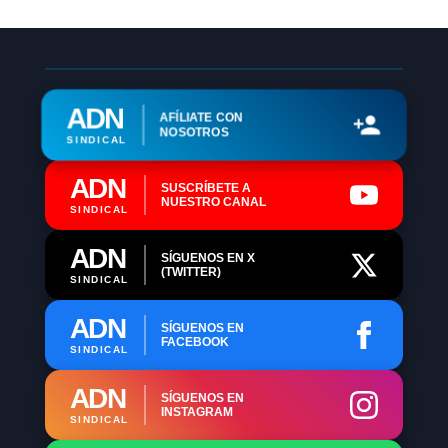
ADN
AFÍLIATE CON
NOSOTROS
SINDICAL
ADN
SUSCRÍBETE A
NUESTRO CANAL
SINDICAL
ADN
SÍGUENOS EN X
(TWITTER)
SINDICAL
ADN
SÍGUENOS EN
FACEBOOK
SINDICAL
ADN
SÍGUENOS EN
INSTAGRAM
SINDICAL