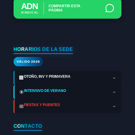
ADN
COMPARTIR ESTA
PÁGINA
SINDICAL
HORARIOS DE LA SEDE
VÁLIDO 2026
OTOÑO, INV Y PRIMAVERA
🏢
INTENSIVO DE VERANO
☀️
FIESTAS Y PUENTES
📅
CONTACTO