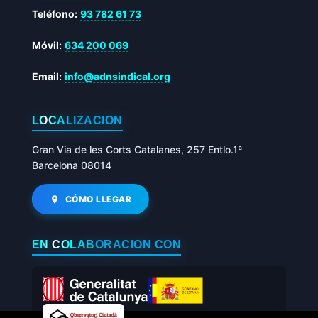
Teléfono:
93 782 61 73
Móvil:
634 200 069
Email:
info@adnsindical.org
LOCALIZACIÓN
Gran Via de les Corts Catalanes, 257 Entlo.1ª
Barcelona 08014
CÓMO LLEGAR
EN COLABORACIÓN CON