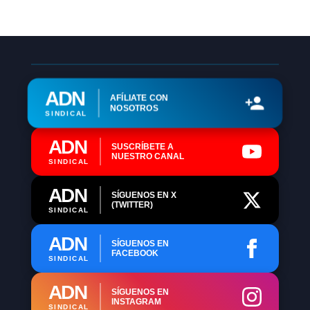
ADN
AFÍLIATE CON
NOSOTROS
SINDICAL
ADN
SUSCRÍBETE A
NUESTRO CANAL
SINDICAL
ADN
SÍGUENOS EN X
(TWITTER)
SINDICAL
ADN
SÍGUENOS EN
FACEBOOK
SINDICAL
ADN
SÍGUENOS EN
INSTAGRAM
SINDICAL