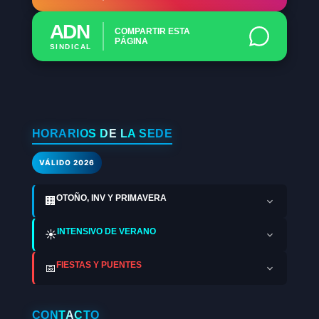
ADN
COMPARTIR ESTA
PÁGINA
SINDICAL
HORARIOS DE LA SEDE
VÁLIDO 2026
OTOÑO, INV Y PRIMAVERA
🏢
INTENSIVO DE VERANO
☀️
FIESTAS Y PUENTES
📅
CONTACTO