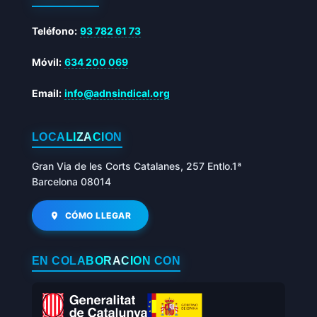
Teléfono:
93 782 61 73
Móvil:
634 200 069
Email:
info@adnsindical.org
LOCALIZACIÓN
Gran Via de les Corts Catalanes, 257 Entlo.1ª
Barcelona 08014
CÓMO LLEGAR
EN COLABORACIÓN CON