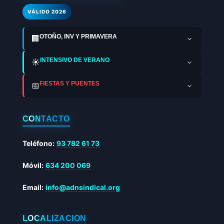
VÁLIDO 2026
OTOÑO, INV Y PRIMAVERA
🏢
INTENSIVO DE VERANO
☀️
FIESTAS Y PUENTES
📅
CONTACTO
Teléfono:
93 782 61 73
Móvil:
634 200 069
Email:
info@adnsindical.org
LOCALIZACIÓN