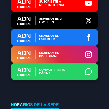
ADN
SUSCRÍBETE A
NUESTRO CANAL
SINDICAL
ADN
SÍGUENOS EN X
(TWITTER)
SINDICAL
ADN
SÍGUENOS EN
FACEBOOK
SINDICAL
ADN
SÍGUENOS EN
INSTAGRAM
SINDICAL
ADN
COMPARTIR ESTA
PÁGINA
SINDICAL
HORARIOS DE LA SEDE