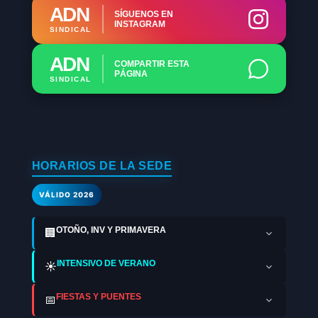
ADN
SÍGUENOS EN
INSTAGRAM
SINDICAL
ADN
COMPARTIR ESTA
PÁGINA
SINDICAL
HORARIOS DE LA SEDE
VÁLIDO 2026
OTOÑO, INV Y PRIMAVERA
🏢
INTENSIVO DE VERANO
☀️
FIESTAS Y PUENTES
📅