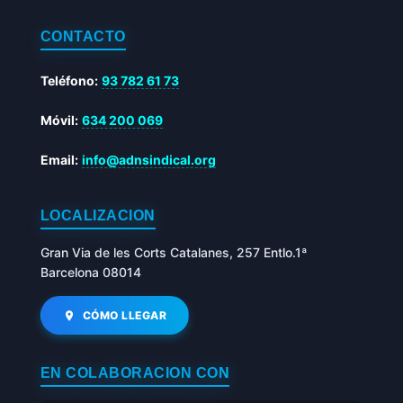
CONTACTO
Teléfono:
93 782 61 73
Móvil:
634 200 069
Email:
info@adnsindical.org
LOCALIZACIÓN
Gran Via de les Corts Catalanes, 257 Entlo.1ª
Barcelona 08014
CÓMO LLEGAR
EN COLABORACIÓN CON