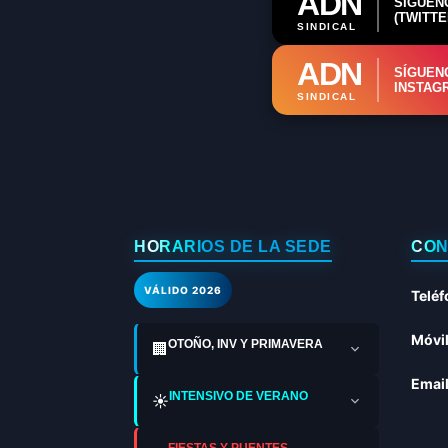
ADN
SÍGUEN
(TWITTE
SINDICAL
ADN
SÍGUEN
INSTAG
SINDICAL
HORARIOS DE LA SEDE
CON
VÁLIDO 2026
Teléf
Móvil
OTOÑO, INV Y PRIMAVERA
🏢
Email
INTENSIVO DE VERANO
☀️
FIESTAS Y PUENTES