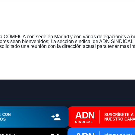
 COMFICA con sede en Madrid y con varias delegaciones a nive
ajadores sean bienvenidos; La sección sindical de ADN SIN
ado una reunión con la dirección actual para tener mas info
🔄 Menú
✖
ADN Sindical
ℹ️ Consulta General a Sede (Email)
ADN
E CON
SUSCRÍBETE A
ROS
NUESTRO CANA
⚖️ Dpto. Jurídico y Abogados (Email)
SINDICAL
🤖 Dudas Rápidas del Convenio (IA)