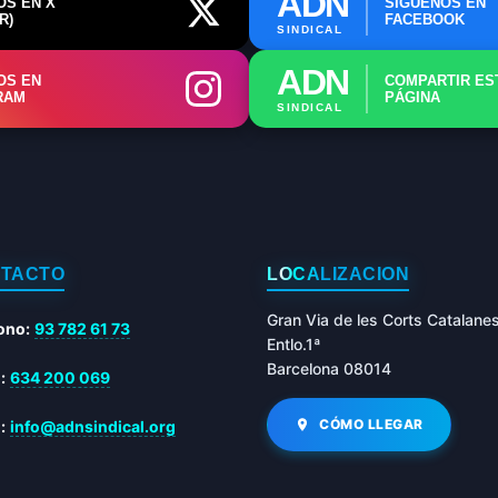
ADN
OS EN X
SÍGUENOS EN
R)
FACEBOOK
SINDICAL
📊 Herramienta: Tabla Salarial PDF
ADN
OS EN
COMPARTIR ES
📄 Herramienta: Generador Plantillas
RAM
PÁGINA
SINDICAL
✊ Trámite: Afiliarse al Sindicato
📍 Info: Horarios y Contacto Sede
TACTO
LOCALIZACIÓN
Gran Via de les Corts Catalane
ono:
93 782 61 73
Entlo.1ª
Barcelona 08014
:
634 200 069
CÓMO LLEGAR
:
info@adnsindical.org