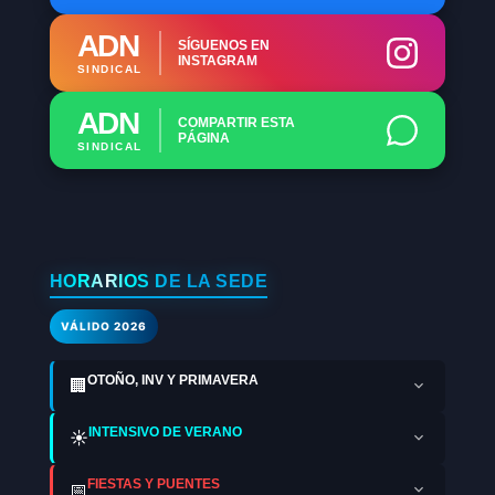
ADN
SÍGUENOS EN
INSTAGRAM
SINDICAL
ADN
COMPARTIR ESTA
PÁGINA
SINDICAL
HORARIOS DE LA SEDE
VÁLIDO 2026
OTOÑO, INV Y PRIMAVERA
🏢
INTENSIVO DE VERANO
☀️
FIESTAS Y PUENTES
📅