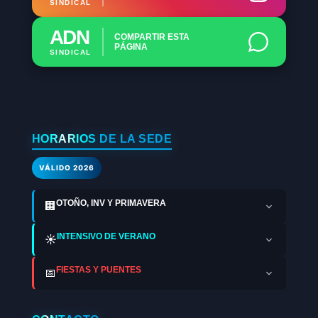
SINDICAL
ADN
COMPARTIR ESTA
PÁGINA
SINDICAL
HORARIOS DE LA SEDE
VÁLIDO 2026
OTOÑO, INV Y PRIMAVERA
🏢
INTENSIVO DE VERANO
☀️
FIESTAS Y PUENTES
📅