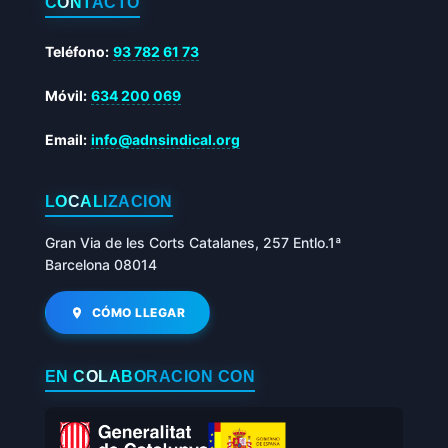
CONTACTO
Teléfono:
93 782 61 73
Móvil:
634 200 069
Email:
info@adnsindical.org
LOCALIZACIÓN
Gran Via de les Corts Catalanes, 257 Entlo.1ª
Barcelona 08014
CÓMO LLEGAR
EN COLABORACIÓN CON