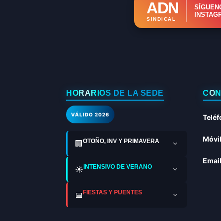
ADN
SÍGUEN
INSTAG
SINDICAL
HORARIOS DE LA SEDE
CON
VÁLIDO 2026
Teléf
Móvil
OTOÑO, INV Y PRIMAVERA
🏢
Email
INTENSIVO DE VERANO
☀️
FIESTAS Y PUENTES
📅