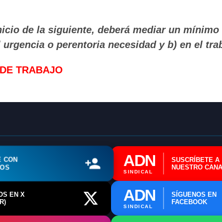
ADN Sindical
nicio de la siguiente, deberá mediar un mínimo 
 urgencia o perentoria necesidad y b) en el tra
ℹ️ Consulta General a Sede (Email)
 DE TRABAJO
⚖️ Dpto. Jurídico y Abogados (Email)
🤖 Dudas Rápidas del Convenio (IA)
📊 Herramienta: Tabla Salarial PDF
📄 Herramienta: Generador Plantillas
ADN
✊ Trámite: Afiliarse al Sindicato
E CON
SUSCRÍBETE A
ROS
NUESTRO CANA
SINDICAL
📍 Info: Horarios y Contacto Sede
ADN
OS EN X
SÍGUENOS EN
R)
FACEBOOK
SINDICAL