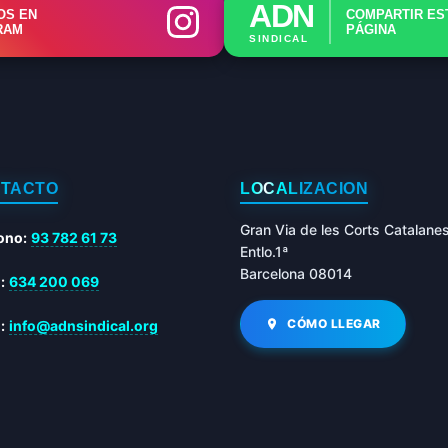
ADN
OS EN
COMPARTIR ES
RAM
PÁGINA
SINDICAL
TACTO
LOCALIZACIÓN
Gran Via de les Corts Catalane
ono:
93 782 61 73
Entlo.1ª
Barcelona 08014
:
634 200 069
CÓMO LLEGAR
:
info@adnsindical.org