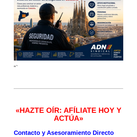
“`
«HAZTE OÍR: AFÍLIATE HOY Y
ACTÚA»
Contacto y Asesoramiento Directo