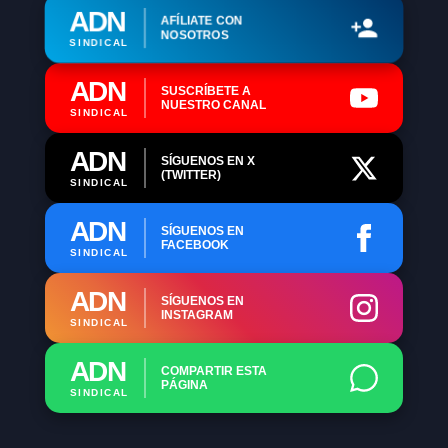
ADN
AFÍLIATE CON
NOSOTROS
SINDICAL
ADN
SUSCRÍBETE A
NUESTRO CANAL
SINDICAL
ADN
SÍGUENOS EN X
(TWITTER)
SINDICAL
ADN
SÍGUENOS EN
FACEBOOK
SINDICAL
ADN
SÍGUENOS EN
INSTAGRAM
SINDICAL
ADN
COMPARTIR ESTA
PÁGINA
SINDICAL