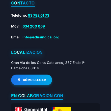
CONTACTO
Teléfono:
93 782 61 73
Móvil:
634 200 069
Email:
info@adnsindical.org
LOCALIZACIÓN
Gran Via de les Corts Catalanes, 257 Entlo.1ª
Barcelona 08014
CÓMO LLEGAR
EN COLABORACIÓN CON