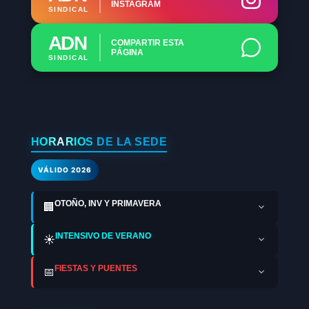
INSTAGRAM
SINDICAL
ADN
COMPARTIR ESTA
PÁGINA
SINDICAL
HORARIOS DE LA SEDE
VÁLIDO 2026
OTOÑO, INV Y PRIMAVERA
🏢
INTENSIVO DE VERANO
☀️
FIESTAS Y PUENTES
📅