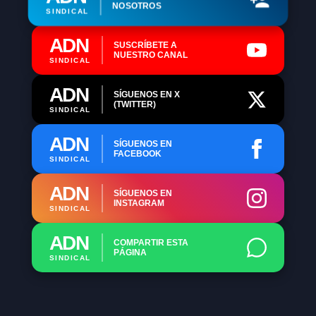
NOSOTROS
SINDICAL
ADN
SUSCRÍBETE A
NUESTRO CANAL
SINDICAL
ADN
SÍGUENOS EN X
(TWITTER)
SINDICAL
ADN
SÍGUENOS EN
FACEBOOK
SINDICAL
ADN
SÍGUENOS EN
INSTAGRAM
SINDICAL
ADN
COMPARTIR ESTA
PÁGINA
SINDICAL