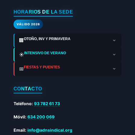
HORARIOS DE LA SEDE
VÁLIDO 2026
OTOÑO, INV Y PRIMAVERA
🏢
INTENSIVO DE VERANO
☀️
FIESTAS Y PUENTES
📅
CONTACTO
Teléfono:
93 782 61 73
Móvil:
634 200 069
Email:
info@adnsindical.org