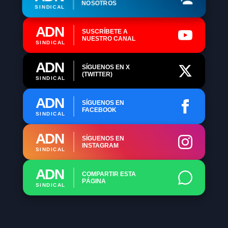
NOSOTROS
SINDICAL
ADN
SUSCRÍBETE A
NUESTRO CANAL
SINDICAL
ADN
SÍGUENOS EN X
(TWITTER)
SINDICAL
ADN
SÍGUENOS EN
FACEBOOK
SINDICAL
ADN
SÍGUENOS EN
INSTAGRAM
SINDICAL
ADN
COMPARTIR ESTA
PÁGINA
SINDICAL