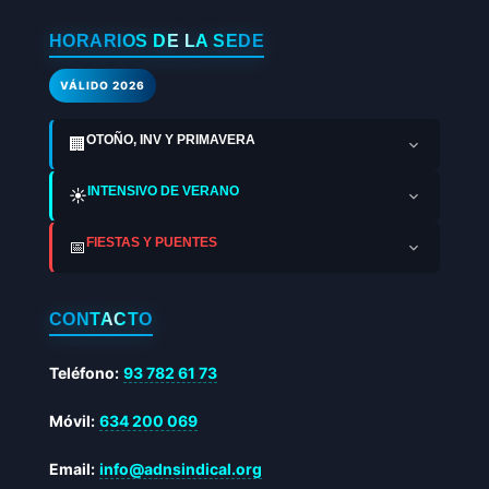
HORARIOS DE LA SEDE
VÁLIDO 2026
OTOÑO, INV Y PRIMAVERA
🏢
INTENSIVO DE VERANO
☀️
FIESTAS Y PUENTES
📅
CONTACTO
Teléfono:
93 782 61 73
Móvil:
634 200 069
Email:
info@adnsindical.org