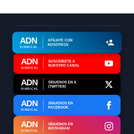
ADN
AFÍLIATE CON
NOSOTROS
SINDICAL
ADN
SUSCRÍBETE A
NUESTRO CANAL
SINDICAL
ADN
SÍGUENOS EN X
(TWITTER)
SINDICAL
ADN
SÍGUENOS EN
FACEBOOK
SINDICAL
ADN
SÍGUENOS EN
INSTAGRAM
SINDICAL