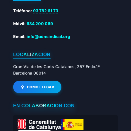
Teléfono:
93 782 61 73
Móvil:
634 200 069
Email:
info@adnsindical.org
LOCALIZACIÓN
Gran Via de les Corts Catalanes, 257 Entlo.1ª
Barcelona 08014
CÓMO LLEGAR
EN COLABORACIÓN CON