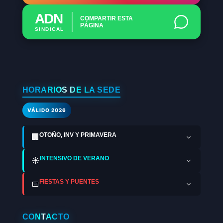
ADN
COMPARTIR ESTA
PÁGINA
SINDICAL
HORARIOS DE LA SEDE
VÁLIDO 2026
OTOÑO, INV Y PRIMAVERA
🏢
INTENSIVO DE VERANO
☀️
FIESTAS Y PUENTES
📅
CONTACTO