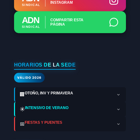
INSTAGRAM
SINDICAL
ADN
COMPARTIR ESTA
PÁGINA
SINDICAL
HORARIOS DE LA SEDE
VÁLIDO 2026
OTOÑO, INV Y PRIMAVERA
🏢
INTENSIVO DE VERANO
☀️
FIESTAS Y PUENTES
📅