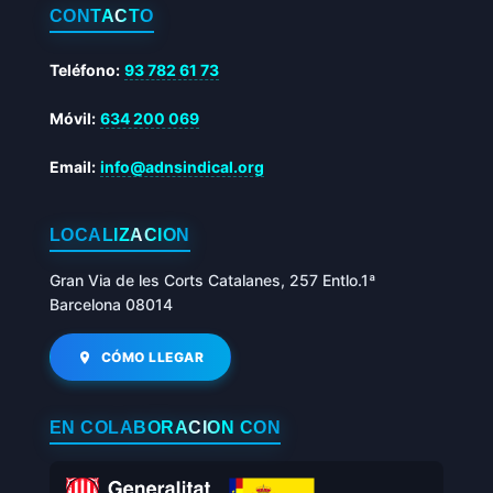
CONTACTO
Teléfono:
93 782 61 73
Móvil:
634 200 069
Email:
info@adnsindical.org
LOCALIZACIÓN
Gran Via de les Corts Catalanes, 257 Entlo.1ª
Barcelona 08014
CÓMO LLEGAR
EN COLABORACIÓN CON