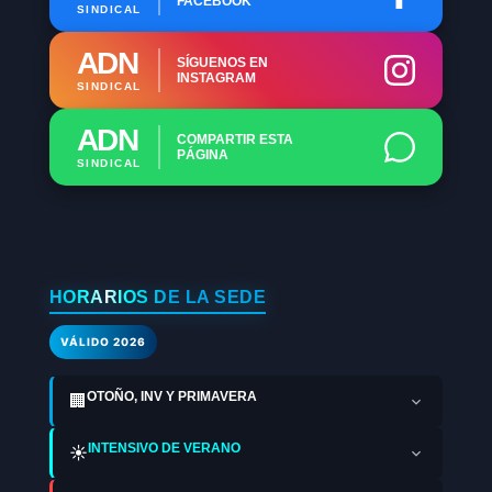
FACEBOOK
SINDICAL
ADN
SÍGUENOS EN
INSTAGRAM
SINDICAL
ADN
COMPARTIR ESTA
PÁGINA
SINDICAL
HORARIOS DE LA SEDE
VÁLIDO 2026
OTOÑO, INV Y PRIMAVERA
🏢
INTENSIVO DE VERANO
☀️