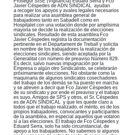
Prosegur SISE (Vigilancia) Eduard Serra y Fco
Javier Céspedes de ADN SINDICAL ayudan
a recoger los apoyos y avales legales necesarios
para realizar una asamblea general de
trabajadores tanto en Sabadell como en
Hospitalet con una votación donde por amplísima
mayoría se decide la realización de elecciones
sindicales. Resultado de esta asamblea Fco
Javier Céspedes registra la documentación
pertinente en el Departament de Treball y solicita
en nombre de los trabajadores la realización de
elecciones sindicales, siendo aceptada por la
Generalitat con número de preaviso Número 829.
Es decir, salvo nuevas impugnación por la
Empresa o algún otro Sindicalisto, se celebrarán
próximamente elecciones. No obstante como la
maquinaria de algunos sindicatos cosechadores
del trabajo de los demás se ha puesto en marcha
y se atreven a decir que Fco Javier Céspedes es
de su sindicato y por ende el preaviso y el trabajo
es suyo. Amigos de SPS y otros, el Sr. Céspedes
es de ADN SINDICAL y que les quede claro a
todos que el trabajo realizado, el mérito, es de los
propios trabajadores, convocantes y participantes
de la asamblea, en especial aquellos que votaron
sí a las elecciones. El trabajo de Fco Céspedes y
Eduard Serra, solo ha sido circunstancial, de
apoyo a los trabajadores. No sabemos si algunos