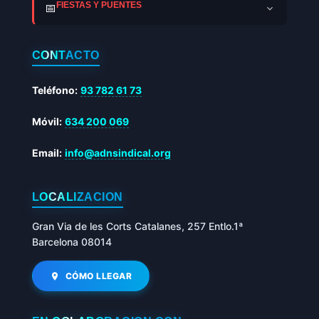
FIESTAS Y PUENTES
📅
CONTACTO
Teléfono:
93 782 61 73
Móvil:
634 200 069
Email:
info@adnsindical.org
LOCALIZACIÓN
Gran Via de les Corts Catalanes, 257 Entlo.1ª
Barcelona 08014
CÓMO LLEGAR