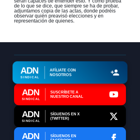
serán capaces de entender esto. Y como prueba
de lo que se dice, que siempre se ha de probar,
adjuntamos copia de las actas, donde podréis
observar quién preavisó elecciones y en
representación de quienes.
ADN
AFÍLIATE CON
NOSOTROS
SINDICAL
ADN
SUSCRÍBETE A
NUESTRO CANAL
SINDICAL
ADN
SÍGUENOS EN X
(TWITTER)
SINDICAL
ADN
SÍGUENOS EN