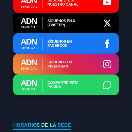
ADN
SUSCRÍBETE A
NUESTRO CANAL
SINDICAL
ADN
SÍGUENOS EN X
(TWITTER)
SINDICAL
ADN
SÍGUENOS EN
FACEBOOK
SINDICAL
ADN
SÍGUENOS EN
INSTAGRAM
SINDICAL
ADN
COMPARTIR ESTA
PÁGINA
SINDICAL
HORARIOS DE LA SEDE