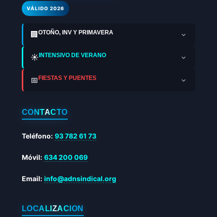
VÁLIDO 2026
OTOÑO, INV Y PRIMAVERA
🏢
INTENSIVO DE VERANO
☀️
FIESTAS Y PUENTES
📅
CONTACTO
Teléfono:
93 782 61 73
Móvil:
634 200 069
Email:
info@adnsindical.org
LOCALIZACIÓN