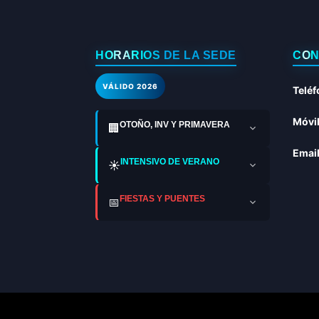
HORARIOS DE LA SEDE
CON
VÁLIDO 2026
Teléf
Móvil
OTOÑO, INV Y PRIMAVERA
🏢
Email
INTENSIVO DE VERANO
☀️
FIESTAS Y PUENTES
📅