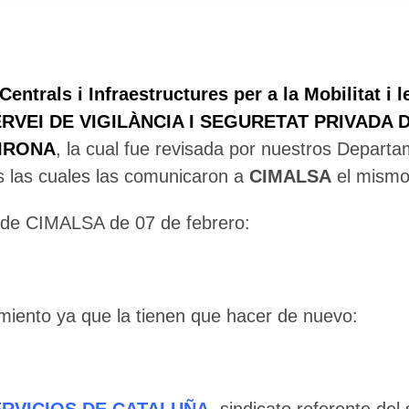
Centrals i Infraestructures per a la Mobilitat i 
RVEI DE VIGILÀNCIA I SEGURETAT PRIVADA 
GIRONA
, la cual fue revisada por nuestros Departa
s las cuales las comunicaron a
CIMALSA
el mismo
a de CIMALSA de 07 de febrero:
🔄 Menú
✖
imiento ya que la tienen que hacer de nuevo:
ADN Sindical