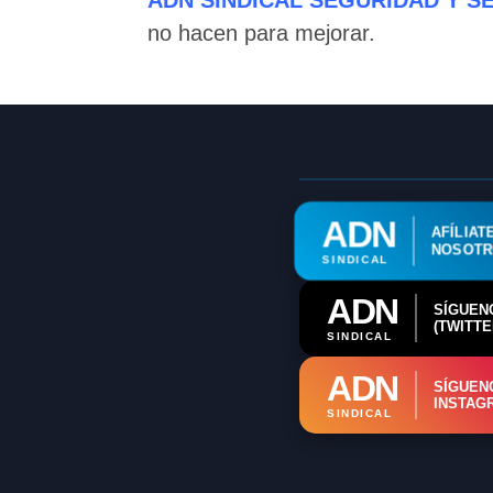
ADN SINDICAL SEGURIDAD Y S
no hacen para mejorar.
ADN
AFÍLIAT
NOSOT
SINDICAL
ADN
SÍGUEN
(TWITTE
SINDICAL
ADN
SÍGUEN
INSTAG
SINDICAL