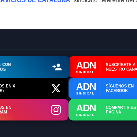
ERVICIOS DE CATALUÑA
, sindicato referente del
ℹ️ Consulta General a Sede (Email)
⚖️ Dpto. Jurídico y Abogados (Email)
🤖 Dudas Rápidas del Convenio (IA)
📊 Herramienta: Tabla Salarial PDF
ADN
E CON
SUSCRÍBETE A
📄 Herramienta: Generador Plantillas
ROS
NUESTRO CANA
SINDICAL
✊ Trámite: Afiliarse al Sindicato
ADN
OS EN X
SÍGUENOS EN
R)
FACEBOOK
📍 Info: Horarios y Contacto Sede
SINDICAL
ADN
OS EN
COMPARTIR ES
RAM
PÁGINA
SINDICAL