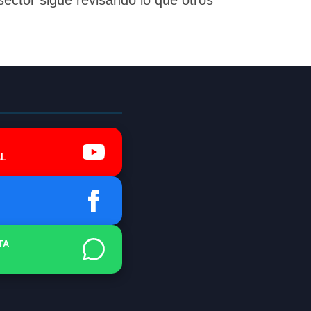
 sector sigue revisando lo que otros
L
TA