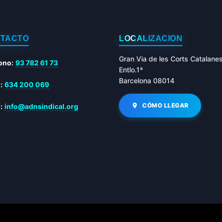
TACTO
LOCALIZACIÓN
Gran Via de les Corts Catalane
ono:
93 782 61 73
Entlo.1ª
Barcelona 08014
:
634 200 069
CÓMO LLEGAR
:
info@adnsindical.org