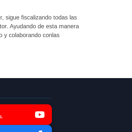
igue fiscalizando todas las
sector. Ayudando de esta manera
do y colaborando conlas
L