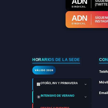
ADN
SÍGUEN
(TWITTE
SINDICAL
ADN
SÍGUEN
INSTAG
SINDICAL
HORARIOS DE LA SEDE
CON
VÁLIDO 2026
Teléf
Móvil
OTOÑO, INV Y PRIMAVERA
🏢
Email
INTENSIVO DE VERANO
☀️