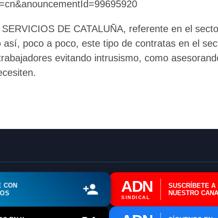
e=cn&anouncementId=99695920
📊 Herramienta: Tabla Salarial PDF
VICIOS DE CATALUÑA, referente en el sector, s
📄 Herramienta: Generador Plantillas
do así, poco a poco, este tipo de contratas en el 
s trabajadores evitando intrusismo, como asesoran
✊ Trámite: Afiliarse al Sindicato
ecesiten.
📍 Info: Horarios y Contacto Sede
ADN
E CON
SUSCRÍBETE A
ROS
NUESTRO CANA
SINDICAL