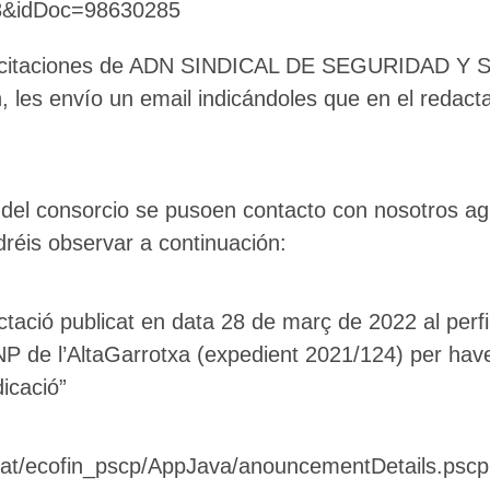
8&idDoc=98630285
 Licitaciones de ADN SINDICAL DE SEGURIDAD Y
n, les envío un email indicándoles que en el redac
o del consorcio se pusoen contacto con nosotros ag
🔄 Menú
✖
dréis observar a continuación:
tació publicat en data 28 de març de 2022 al perfil 
ADN Sindical
NP de l’AltaGarrotxa (expedient 2021/124) per hav
dicació”
ℹ️ Consulta General a Sede (Email)
⚖️ Dpto. Jurídico y Abogados (Email)
t.cat/ecofin_pscp/AppJava/anouncementDetails.psc
🤖 Dudas Rápidas del Convenio (IA)