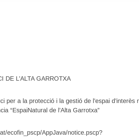
I DE L’ALTA GARROTXA
per a la protecció i la gestió de l’espai d’interès 
ancia “EspaiNatural de l’Alta Garrotxa”
.cat/ecofin_pscp/AppJava/notice.pscp?