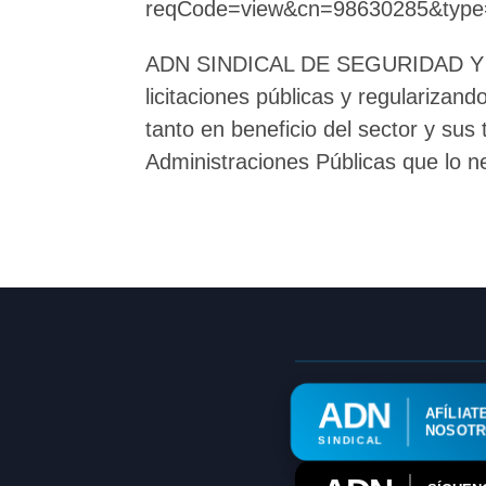
reqCode=view&cn=98630285&typ
ADN SINDICAL DE SEGURIDAD Y SER
licitaciones públicas y regularizan
tanto en beneficio del sector y su
Administraciones Públicas que lo n
ADN
AFÍLIAT
NOSOT
SINDICAL