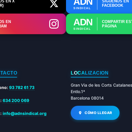
ADN
OS EN X
SÍGUENOS EN
R)
FACEBOOK
SINDICAL
ADN
OS EN
COMPARTIR ES
RAM
PÁGINA
SINDICAL
TACTO
LOCALIZACIÓN
Gran Via de les Corts Catalane
ono:
93 782 61 73
Entlo.1ª
Barcelona 08014
:
634 200 069
CÓMO LLEGAR
:
info@adnsindical.org