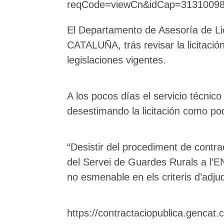
reqCode=viewCn&idCap=3131009
El Departamento de Asesoría de
CATALUÑA, trás revisar la licitació
legislaciones vigentes.
A los pocos días el servicio técnic
desestimando la licitación como po
“Desistir del procediment de contrac
del Servei de Guardes Rurals a l’E
no esmenable en els criteris d’adju
https://contractaciopublica.genca