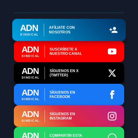
ADN
AFÍLIATE CON
NOSOTROS
SINDICAL
ADN
SUSCRÍBETE A
NUESTRO CANAL
SINDICAL
ADN
SÍGUENOS EN X
(TWITTER)
SINDICAL
ADN
SÍGUENOS EN
FACEBOOK
SINDICAL
ADN
SÍGUENOS EN
INSTAGRAM
SINDICAL
ADN
COMPARTIR ESTA