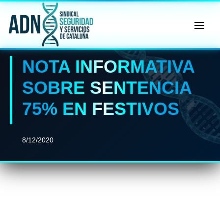
🔄 Menú
✖
NOTA INFORMATIVA
ADN
Sindical
SOBRE SENTENCIA
ℹ️ Consulta General a Sede (Email)
75% EN FESTIVOS
⚖️ Dpto. Jurídico y Abogados (Email)
🤖 Dudas Rápidas del Convenio (IA)
8/12/2020
📊 Herramienta: Tabla Salarial PDF
📄 Herramienta: Generador Plantillas
✊ Trámite: Afiliarse al Sindicato
📍 Info: Horarios y Contacto Sede