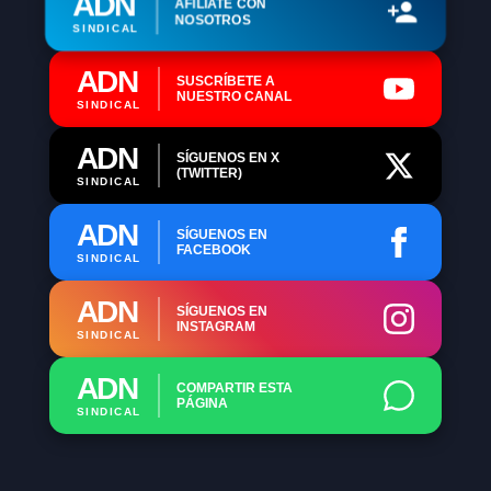
ADN
AFÍLIATE CON
NOSOTROS
SINDICAL
ADN
SUSCRÍBETE A
NUESTRO CANAL
SINDICAL
ADN
SÍGUENOS EN X
(TWITTER)
SINDICAL
ADN
SÍGUENOS EN
FACEBOOK
SINDICAL
ADN
SÍGUENOS EN
INSTAGRAM
SINDICAL
ADN
COMPARTIR ESTA
PÁGINA
SINDICAL