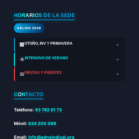
HORARIOS DE LA SEDE
VÁLIDO 2026
OTOÑO, INV Y PRIMAVERA
🏢
INTENSIVO DE VERANO
☀️
FIESTAS Y PUENTES
📅
CONTACTO
Teléfono:
93 782 61 73
Móvil:
634 200 069
Email:
info@adnsindical.org