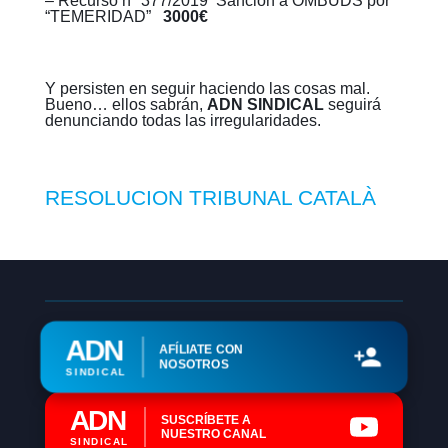
– Recurso nº 377/2019 Sanción a OMBUDS por
“TEMERIDAD”
3000€
Y persisten en seguir haciendo las cosas mal.
Bueno… ellos sabrán,
ADN SINDICAL
seguirá
denunciando todas las irregularidades.
RESOLUCION TRIBUNAL CATALÀ
ADN
AFÍLIATE CON
NOSOTROS
SINDICAL
ADN
SUSCRÍBETE A
NUESTRO CANAL
SINDICAL