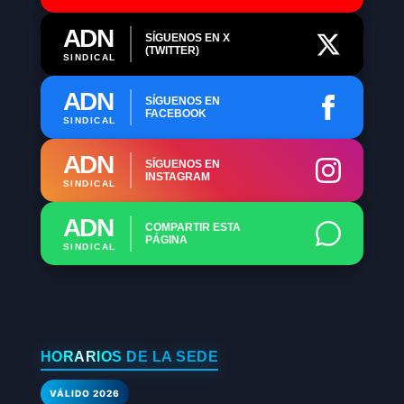
ADN
SÍGUENOS EN X
(TWITTER)
SINDICAL
ADN
SÍGUENOS EN
FACEBOOK
SINDICAL
ADN
SÍGUENOS EN
INSTAGRAM
SINDICAL
ADN
COMPARTIR ESTA
PÁGINA
SINDICAL
HORARIOS DE LA SEDE
VÁLIDO 2026