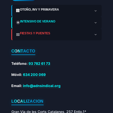
OTOÑO, INV Y PRIMAVERA
🏢
INTENSIVO DE VERANO
☀️
FIESTAS Y PUENTES
📅
CONTACTO
Teléfono:
93 782 61 73
Móvil:
634 200 069
Email:
info@adnsindical.org
LOCALIZACIÓN
Gran Via de les Corts Catalanes, 257 Entlo.1ª