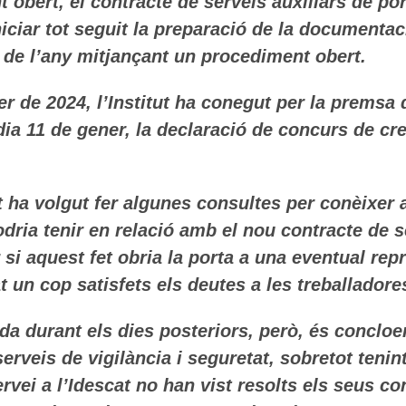
t obert, el contracte de serveis auxiliars de por
niciar tot seguit la preparació de la documenta
a de l’any mitjançant un procediment obert.
r de 2024, l’Institut ha conegut per la premsa 
dia 11 de gener, la declaració de concurs de cr
🔄 Menú
✖
t ha volgut fer algunes consultes per conèixer
ria tenir en relació amb el nou contracte de se
si aquest fet obria la porta a una eventual repr
ADN Sindical
t un cop satisfets els deutes a les treballador
ℹ️ Consulta General a Sede (Email)
ada durant els dies posteriors, però, és concloe
⚖️ Dpto. Jurídico y Abogados (Email)
erveis de vigilància i seguretat, sobretot teni
rvei a l’Idescat no han vist resolts els seus c
🤖 Dudas Rápidas del Convenio (IA)