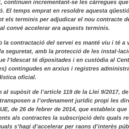
nt, continuen incrementant-se les càrregues qu
📊 Herramienta: Tabla Salarial PDF
ó. El temps emprat en resoldre aquesta qüestió
els terminis per adjudicar el nou contracte de 
📄 Herramienta: Generador Plantillas
ual convé accelerar ara aquests terminis.
✊ Trámite: Afiliarse al Sindicato
 la contractació del servei es manté viu i té a 
📍 Info: Horarios y Contacto Sede
a seguretat, amb la protecció de les instal·laci
ue l’Idescat té dipositades i en custòdia al Ce
s) contingudes en arxius i registres administra
ística oficial.
n al supòsit de l’article 119 de la Llei 9/2017, 
s transposen a l’ordenament jurídic propi les di
/UE, de 26 de febrer de 2014, que estableix que
nts als contractes la subscripció dels quals r
quals s’hagi d’accelerar per raons d’interès púb