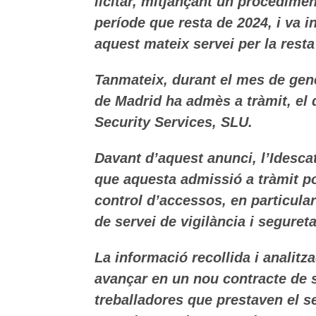
licitar, mitjançant un procedimen
període que resta de 2024, i va
i
aquest mateix servei per la rest
Tanmateix, durant el mes de gene
de Madrid ha admès a tràmit, el 
Security Services, SLU.
Davant d’aquest anunci, l’Idesca
que aquesta admissió a tràmit pod
control d’accessos, en particular 
de servei de vigilància i
segureta
La informació recollida i analitz
avançar en un nou contracte de s
treballadores que prestaven el se