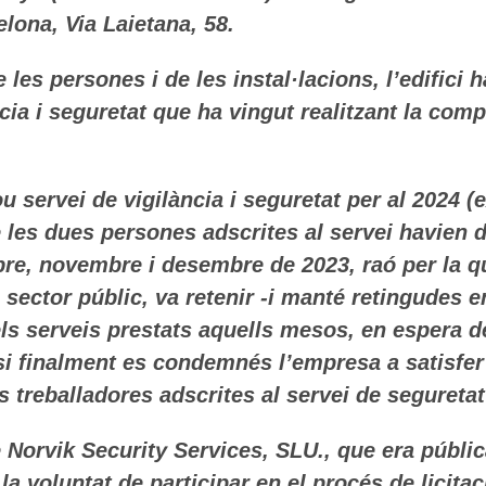
elona, Via Laietana, 58.
de les persones i de les instal·lacions, l’edific
cia i seguretat que ha vingut realitzant la com
u servei de vigilància i seguretat per al 2024 (
 les dues persones adscrites al servei havien 
e, novembre i desembre de 2023, raó per la qual
l sector públic, va retenir -i manté retingudes 
els serveis prestats aquells mesos, en espera 
 si finalment es condemnés l’empresa a satisfer 
 treballadores adscrites al servei de seguretat 
 Norvik Security Services, SLU., que era pública
a voluntat de participar en el procés de licita