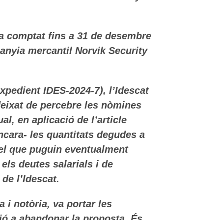
i ha comptat fins a 31 de desembre
panyia mercantil Norvik Security
expedient IDES-2024-7), l’Idescat
deixat de percebre les nòmines
, en aplicació de l’article
encara- les quantitats degudes a
del que puguin eventualment
els deutes salarials i de
de l’Idescat.
 i notòria, va portar les
ció a abandonar la proposta. És