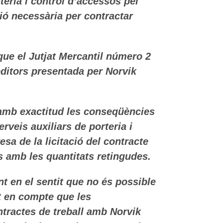
teria i control d’accessos pel
ció necessària per contractar
que el Jutjat Mercantil número 2
editors presentada per Norvik
 amb exactitud les conseqüències
rveis auxiliars de porteria i
esa de la licitació del contracte
es amb les quantitats retingudes.
nt en el sentit que no és possible
nt en compte que les
ontractes de treball amb Norvik