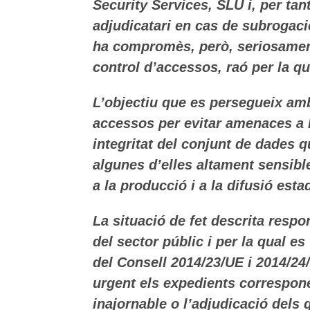
Security Services, SLU i, per ta
adjudicatari en cas de subrogaci
ha compromès, però, seriosament 
control d’accessos, raó per la q
L’objectiu que es persegueix amb
accessos per evitar amenaces a l
integritat del conjunt de dades q
algunes d’elles altament sensible
a la producció i a la difusió estad
La situació de fet descrita respo
del sector públic i per la qual e
del Consell 2014/23/UE i 2014/24
urgent els expedients correspone
inajornable o l’adjudicació dels 