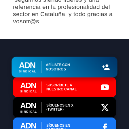
referencia en la profesionalidad del
sector en Cataluña, y todo gracias a
vosotr@s.
ADN
AFÍLIATE CON
NOSOTROS
SINDICAL
ADN
SUSCRÍBETE A
NUESTRO CANAL
SINDICAL
ADN
SÍGUENOS EN X
(TWITTER)
SINDICAL
ADN
SÍGUENOS EN