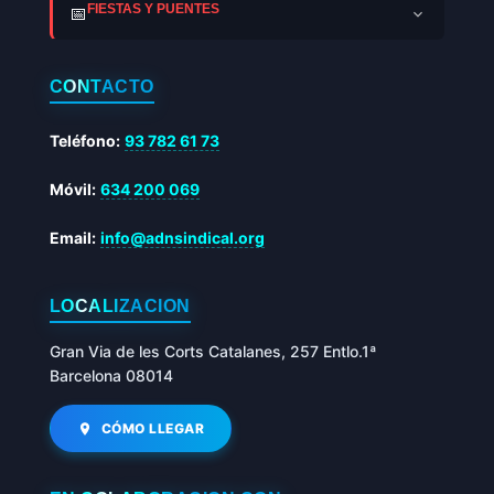
FIESTAS Y PUENTES
📅
CONTACTO
Teléfono:
93 782 61 73
Móvil:
634 200 069
Email:
info@adnsindical.org
LOCALIZACIÓN
Gran Via de les Corts Catalanes, 257 Entlo.1ª
Barcelona 08014
CÓMO LLEGAR