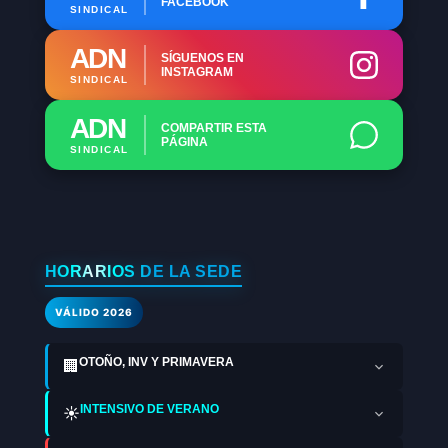
FACEBOOK
SINDICAL
ADN
SÍGUENOS EN
INSTAGRAM
SINDICAL
ADN
COMPARTIR ESTA
PÁGINA
SINDICAL
HORARIOS DE LA SEDE
VÁLIDO 2026
OTOÑO, INV Y PRIMAVERA
🏢
INTENSIVO DE VERANO
☀️