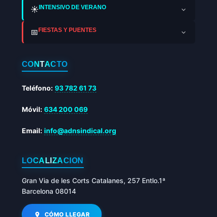
INTENSIVO DE VERANO
☀️
FIESTAS Y PUENTES
📅
CONTACTO
Teléfono:
93 782 61 73
Móvil:
634 200 069
Email:
info@adnsindical.org
LOCALIZACIÓN
Gran Via de les Corts Catalanes, 257 Entlo.1ª
Barcelona 08014
CÓMO LLEGAR