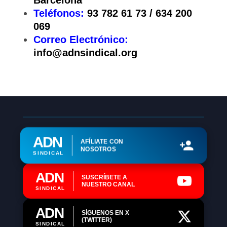
Barcelona
Teléfonos:
93 782 61 73 / 634 200
069
Correo Electrónico:
info@adnsindical.org
ADN
AFÍLIATE CON
NOSOTROS
SINDICAL
ADN
SUSCRÍBETE A
NUESTRO CANAL
SINDICAL
ADN
SÍGUENOS EN X
(TWITTER)
SINDICAL