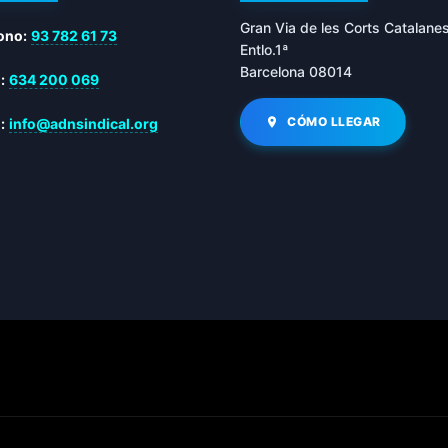
Gran Via de les Corts Catalane
ono:
93 782 61 73
Entlo.1ª
Barcelona 08014
:
634 200 069
CÓMO LLEGAR
:
info@adnsindical.org