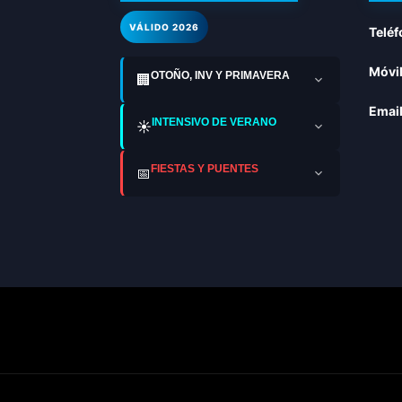
VÁLIDO 2026
Teléf
Móvil
OTOÑO, INV Y PRIMAVERA
🏢
Email
INTENSIVO DE VERANO
☀️
FIESTAS Y PUENTES
📅