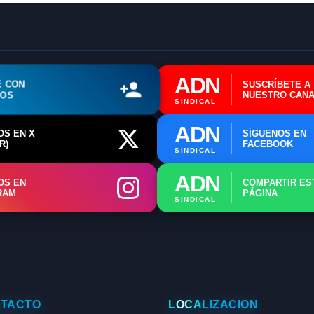
ℹ️ Consulta General a Sede (Email)
⚖️ Dpto. Jurídico y Abogados (Email)
🤖 Dudas Rápidas del Convenio (IA)
ADN
E CON
SUSCRÍBETE A
📊 Herramienta: Tabla Salarial PDF
ROS
NUESTRO CANA
SINDICAL
📄 Herramienta: Generador Plantillas
ADN
OS EN X
SÍGUENOS EN
R)
FACEBOOK
✊ Trámite: Afiliarse al Sindicato
SINDICAL
ADN
📍 Info: Horarios y Contacto Sede
OS EN
COMPARTIR ES
RAM
PÁGINA
SINDICAL
TACTO
LOCALIZACIÓN