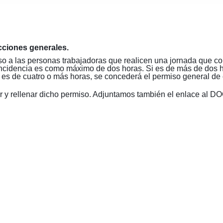
cciones generales.
 a las personas trabajadoras que realicen una jornada que coi
coincidencia es como máximo de dos horas. Si es de más de dos
a es de cuatro o más horas, se concederá el permiso general de 
 y rellenar dicho permiso. Adjuntamos también el enlace al D
🔄 Menú
✖
ADN Sindical