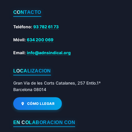
CONTACTO
Teléfono:
93 782 61 73
Móvil:
634 200 069
Email:
info@adnsindical.org
LOCALIZACIÓN
Gran Via de les Corts Catalanes, 257 Entlo.1ª
Barcelona 08014
CÓMO LLEGAR
EN COLABORACIÓN CON