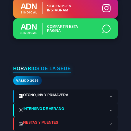
ADN
SÍGUENOS EN
INSTAGRAM
SINDICAL
ADN
COMPARTIR ESTA
PÁGINA
SINDICAL
HORARIOS DE LA SEDE
VÁLIDO 2026
OTOÑO, INV Y PRIMAVERA
🏢
INTENSIVO DE VERANO
☀️
FIESTAS Y PUENTES
📅