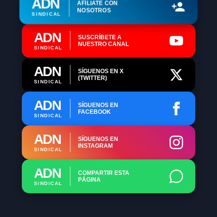
ADN
AFÍLIATE CON
NOSOTROS
SINDICAL
ADN
SUSCRÍBETE A
NUESTRO CANAL
SINDICAL
ADN
SÍGUENOS EN X
(TWITTER)
SINDICAL
ADN
SÍGUENOS EN
FACEBOOK
SINDICAL
ADN
SÍGUENOS EN
INSTAGRAM
SINDICAL
ADN
COMPARTIR ESTA
PÁGINA
SINDICAL