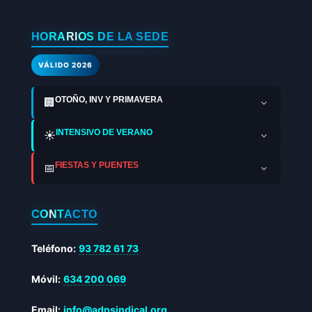
HORARIOS DE LA SEDE
VÁLIDO 2026
OTOÑO, INV Y PRIMAVERA
🏢
INTENSIVO DE VERANO
☀️
FIESTAS Y PUENTES
📅
CONTACTO
Teléfono:
93 782 61 73
Móvil:
634 200 069
Email:
info@adnsindical.org