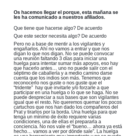
Os hacemos llegar el porque, esta mañana se
les ha comunicado a nuestros afiliados.
Que tiene que hacerse algo? De acuerdo
Que este sector necesita algo? De acuerdo
Pero no a base de mentir a los vigilantes y
engañarlos. Ahí no vamos a entrar y que nos
digan lo que nos digan. No se puede convocar
una reunión faltando 3 días para iniciar una
huelga para intentar sumar más apoyos, eso hay
que hacerlo antes… uno no puede salir con el
séptimo de caballería y a medio camino darse
cuenta que los indios son más. Tenemos que
reconocerlo nos guste o nos guste que el
“tridente” hay que invitarle y/o forzarle a que
participar en una huelga o lo que se haga. No se
puede despreciar a sus bases que son vigilantes
igual que el resto. No queremos quemar los pocos
cartuchos que nos han dado los compañeros del
Prat y tirarlos por la borda. Una huelga para que
tenga un mínimo de éxito requiere varias
condiciones, una de ellas el prepararla a
conciencia. No nos vale el “bueno… ahora ya está
hecho… vamos a ver por dónde sale”. La huelga