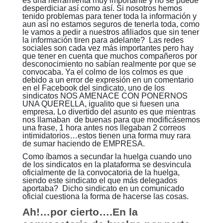
es una herramienta muy importante y no se puede
desperdiciar así como así. Si nosotros hemos
tenido problemas para tener toda la información y
aun así no estamos seguros de tenerla toda, como
le vamos a pedir a nuestros afiliados que sin tener
la información tiren para adelante? Las redes
sociales son cada vez más importantes pero hay
que tener en cuenta que muchos compañeros por
desconocimiento no sabían realmente por que se
convocaba. Ya el colmo de los colmos es que
debido a un error de expresión en un comentario
en el Facebook del sindicato, uno de los
sindicatos NOS AMENACE CON PONERNOS
UNA QUERELLA, igualito que si fuesen una
empresa. Lo divertido del asunto es que mientras
nos llamaban de buenas para que modificásemos
una frase, 1 hora antes nos llegaban 2 correos
intimidatorios…estos tienen una forma muy rara
de sumar haciendo de EMPRESA.
Como íbamos a secundar la huelga cuando uno
de los sindicatos en la plataforma se desvincula
oficialmente de la convocatoria de la huelga,
siendo este sindicato el que más delegados
aportaba? Dicho sindicato en un comunicado
oficial cuestiona la forma de hacerse las cosas.
Ah!…por cierto….En la