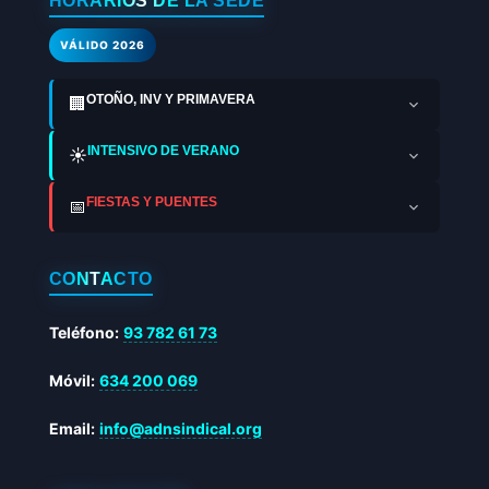
HORARIOS DE LA SEDE
VÁLIDO 2026
OTOÑO, INV Y PRIMAVERA
🏢
INTENSIVO DE VERANO
☀️
FIESTAS Y PUENTES
📅
CONTACTO
Teléfono:
93 782 61 73
Móvil:
634 200 069
Email:
info@adnsindical.org