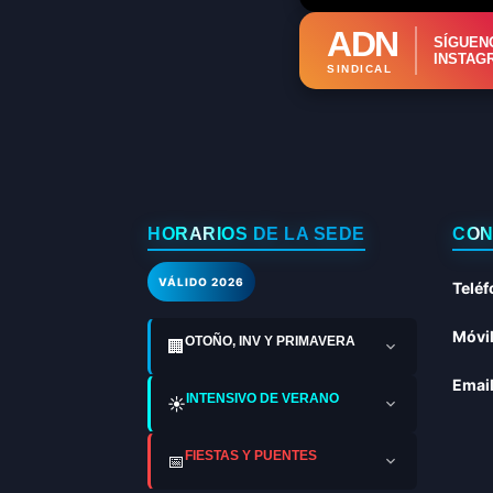
ADN
SÍGUEN
INSTAG
SINDICAL
HORARIOS DE LA SEDE
CON
VÁLIDO 2026
Teléf
Móvil
OTOÑO, INV Y PRIMAVERA
🏢
Email
INTENSIVO DE VERANO
☀️
FIESTAS Y PUENTES
📅