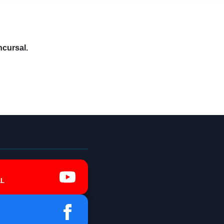
ncursal.
L