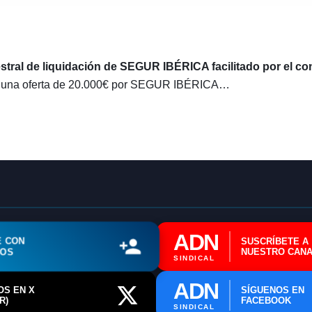
stral de liquidación de SEGUR IBÉRICA facilitado por el co
o una oferta de 20.000€ por SEGUR IBÉRICA…
🔄 Menú
✖
ADN Sindical
ADN
E CON
SUSCRÍBETE A
ℹ️ Consulta General a Sede (Email)
ROS
NUESTRO CANA
SINDICAL
⚖️ Dpto. Jurídico y Abogados (Email)
ADN
OS EN X
SÍGUENOS EN
🤖 Dudas Rápidas del Convenio (IA)
R)
FACEBOOK
SINDICAL