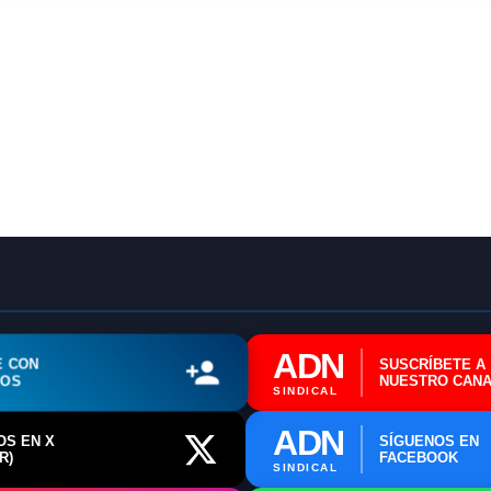
🔄 Menú
✖
ADN Sindical
ADN
E CON
SUSCRÍBETE A
ℹ️ Consulta General a Sede (Email)
ROS
NUESTRO CANA
SINDICAL
⚖️ Dpto. Jurídico y Abogados (Email)
ADN
OS EN X
SÍGUENOS EN
R)
FACEBOOK
🤖 Dudas Rápidas del Convenio (IA)
SINDICAL