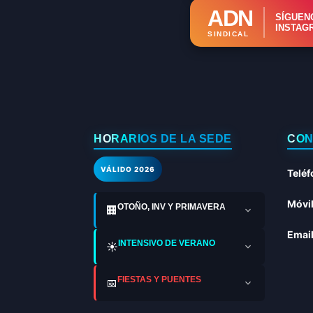
ADN
SÍGUEN
INSTAG
SINDICAL
HORARIOS DE LA SEDE
CON
VÁLIDO 2026
Teléf
Móvil
OTOÑO, INV Y PRIMAVERA
🏢
Email
INTENSIVO DE VERANO
☀️
FIESTAS Y PUENTES
📅