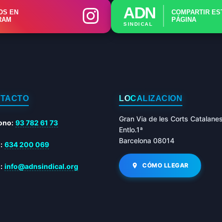
📊 Herramienta: Tabla Salarial PDF
ADN
OS EN
COMPARTIR ES
RAM
PÁGINA
SINDICAL
📄 Herramienta: Generador Plantillas
✊ Trámite: Afiliarse al Sindicato
📍 Info: Horarios y Contacto Sede
TACTO
LOCALIZACIÓN
Gran Via de les Corts Catalane
ono:
93 782 61 73
Entlo.1ª
Barcelona 08014
:
634 200 069
CÓMO LLEGAR
:
info@adnsindical.org