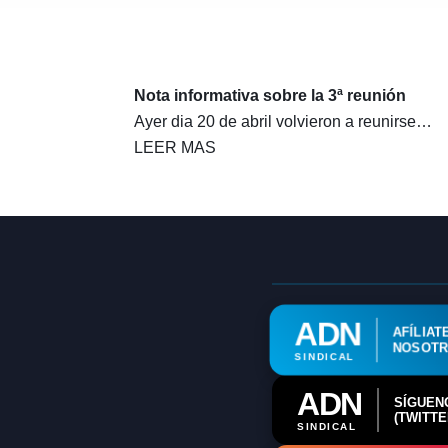
Nota informativa sobre la 3ª reunión
Ayer dia 20 de abril volvieron a reunirse…
LEER MAS
ADN
AFÍLIAT
NOSOT
SINDICAL
ADN
SÍGUEN
(TWITTE
SINDICAL