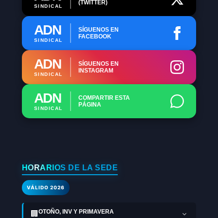
(TWITTER)
SINDICAL
ADN
SÍGUENOS EN
FACEBOOK
SINDICAL
ADN
SÍGUENOS EN
INSTAGRAM
SINDICAL
ADN
COMPARTIR ESTA
PÁGINA
SINDICAL
HORARIOS DE LA SEDE
VÁLIDO 2026
OTOÑO, INV Y PRIMAVERA
🏢