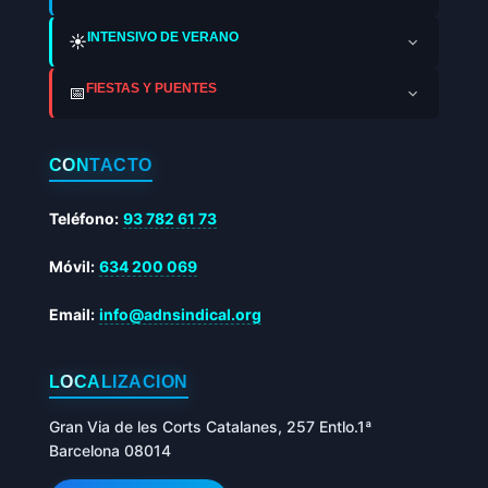
INTENSIVO DE VERANO
☀️
FIESTAS Y PUENTES
📅
CONTACTO
Teléfono:
93 782 61 73
Móvil:
634 200 069
Email:
info@adnsindical.org
LOCALIZACIÓN
Gran Via de les Corts Catalanes, 257 Entlo.1ª
Barcelona 08014